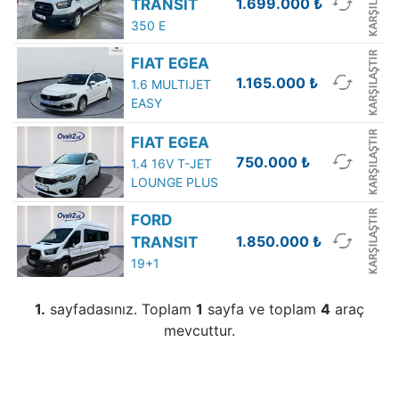
1.699.000
₺
TRANSIT
350 E
FIAT
EGEA
1.165.000
₺
1.6 MULTIJET
EASY
FIAT
EGEA
750.000
₺
1.4 16V T-JET
LOUNGE PLUS
FORD
1.850.000
₺
TRANSIT
19+1
1.
sayfadasınız. Toplam
1
sayfa ve toplam
4
araç
mevcuttur.